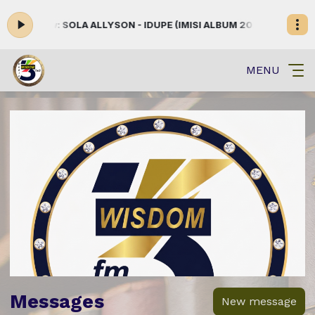
 now: SOLA ALLYSON - IDUPE (IMISI ALBUM 2022)
DIVERTISSEMENT-I
MENU
Messages
New message